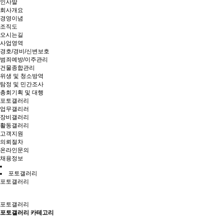
인사말
회사개요
경영이념
조직도
오시는길
사업영역
경호/경비/신변보호
범죄예방/이주관리
건물종합관리
위생 및 청소방역
탐정 및 민간조사
총회기획 및 대행
포토갤러리
업무갤리러
장비갤러리
활동갤러리
고객지원
의뢰절차
온라인문의
채용정보
포토갤러리
포토갤러리
포토갤러리
포토갤러리 카테고리