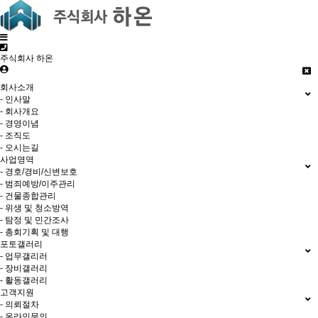
주식회사 하온
회사소개
- 인사말
- 회사개요
- 경영이념
- 조직도
- 오시는길
사업영역
- 경호/경비/신변보호
- 범죄예방/이주관리
- 건물종합관리
- 위생 및 청소방역
- 탐정 및 민간조사
- 총회기획 및 대행
포토갤러리
- 업무갤리러
- 장비갤러리
- 활동갤러리
고객지원
- 의뢰절차
- 온라인문의