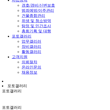
사업영역
경호/경비/신변보호
범죄예방/이주관리
건물종합관리
위생 및 청소방역
탐정 및 민간조사
총회기획 및 대행
포토갤러리
업무갤리러
장비갤러리
활동갤러리
고객지원
의뢰절차
온라인문의
채용정보
포토갤러리
포토갤러리
포토갤러리